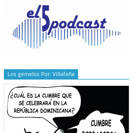
Los gemelos Por: Villafaña