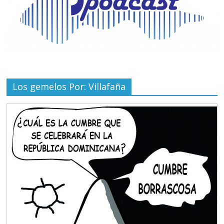
Los gemelos Por: Villafaña