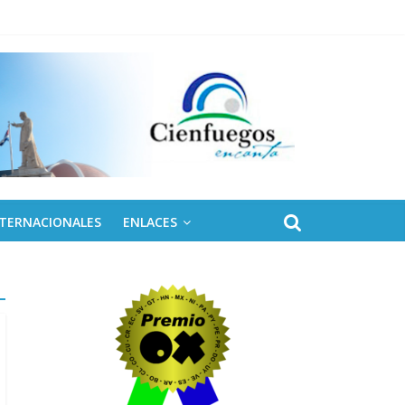
 de Fidel
NTERNACIONALES
ENLACES