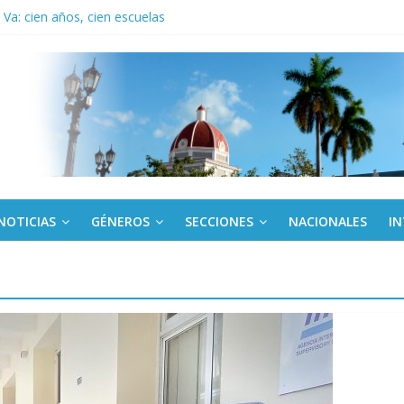
Va: cien años, cien escuelas
a edición semanal en PDF del 7 de agosto
or todos (+ Multimedia)
: En imágenes la prensa cubana rinde tributo al Comandante (+ Fotos)
fronteras: brigada chilena viaja a Cuba con donativos por el centenario
NOTICIAS
GÉNEROS
SECCIONES
NACIONALES
I