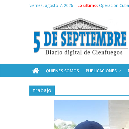
Saltar
viernes, agosto 7, 2026
Lo último:
Operación Cuba 
al
Conozca nuestr
contenido
5
Por ti, Fidel; p
“Junto a Fidel”
Solidaridad sin 
Septiembre
Diario
digital
de
QUIENES SOMOS
PUBLICACIONES
Cienfuegos,
Cuba
trabajo