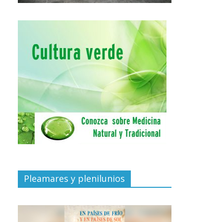
Pleamares y plenilunios