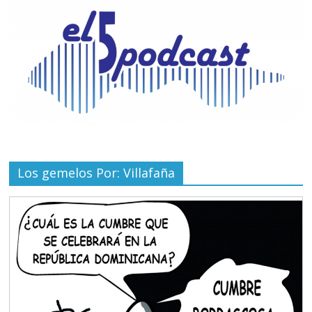
Los gemelos Por: Villafaña