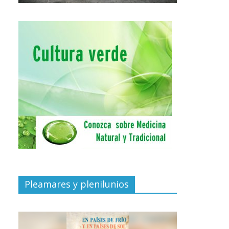
Pleamares y plenilunios