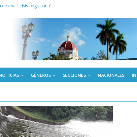
de una “crisis migratoria”
anel Empresa Eléctrica de La Habana y otras instalaciones
el Libro y el legado editorial cubano
iantes cubanos en certamen de ballet en Sudáfrica
 ICAIC, para los niños trabajamos
NOTICIAS
GÉNEROS
SECCIONES
NACIONALES
I