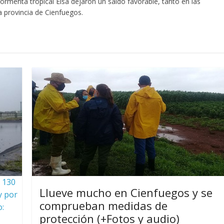
 tormenta tropical Elsa dejaron un saldo favorable, tanto en las
a provincia de Cienfuegos.
s 130
Llueve mucho en Cienfuegos y se
y por
comprueban medidas de
o:
protección (+Fotos y audio)