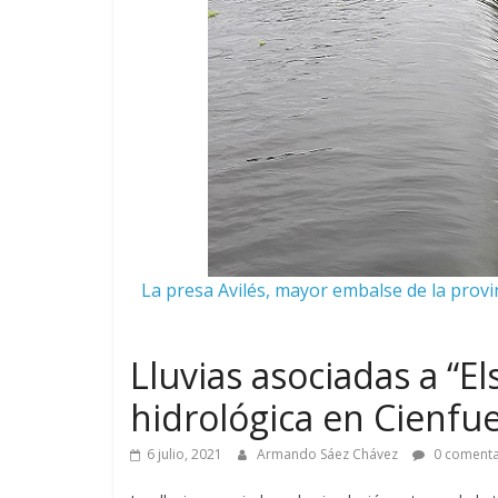
La presa Avilés, mayor embalse de la provin
Lluvias asociadas a “El
hidrológica en Cienfu
6 julio, 2021
Armando Sáez Chávez
0 comenta