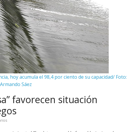
cia, hoy acumula el 98,4 por ciento de su capacidad/ Foto:
Armando Sáez
sa” favorecen situación
egos
rios