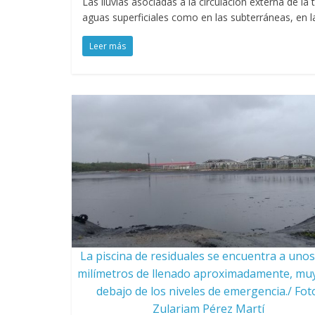
Las lluvias asociadas a la circulación externa de la
aguas superficiales como en las subterráneas, en l
Leer más
La piscina de residuales se encuentra a uno
milímetros de llenado aproximadamente, mu
debajo de los niveles de emergencia./ Fot
Zulariam Pérez Martí