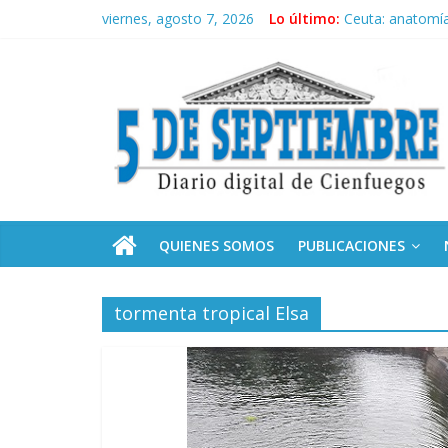
Saltar
viernes, agosto 7, 2026
Lo último:
Ceuta: anatomía 
al
Recorrió Díaz-C
contenido
5
Fidel, la Feria d
Premian a estud
Plan vacacional
Septiembre
Diario
digital
de
QUIENES SOMOS
PUBLICACIONES
Cienfuegos,
Cuba
tormenta tropical Elsa