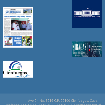
=========== Ave 54 No. 3516 C.P. 55100 Cienfuegos. Cuba.
Teléfonos:43-522144, 43-512139, 43-521906. Modificado por el