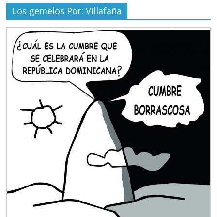
Los gemelos Por: Villafaña