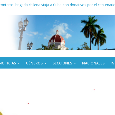
fronteras: brigada chilena viaja a Cuba con donativos por el centenario
onsejo de Derechos Humanos condenan cerco de EE. UU. a Cuba
a edición semanal en PDF del 7 de agosto
or todos (+ Multimedia)
: En imágenes la prensa cubana rinde tributo al Comandante (+ Fotos)
NOTICIAS
GÉNEROS
SECCIONES
NACIONALES
I