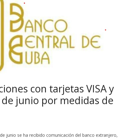
ones con tarjetas VISA y
 de junio por medidas de
e junio se ha recibido comunicación del banco extranjero,