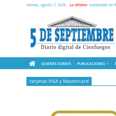
Saltar
viernes, agosto 7, 2026
Lo último:
Solidaridad sin 
al
Expertos del C
contenido
5
Conozca nuestr
Por ti, Fidel; p
“Junto a Fidel”
Septiembre
Diario
digital
de
QUIENES SOMOS
PUBLICACIONES
Cienfuegos,
Cuba
tarjetas VISA y Mastercard