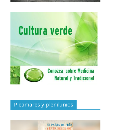
Pleamares y plenilunios