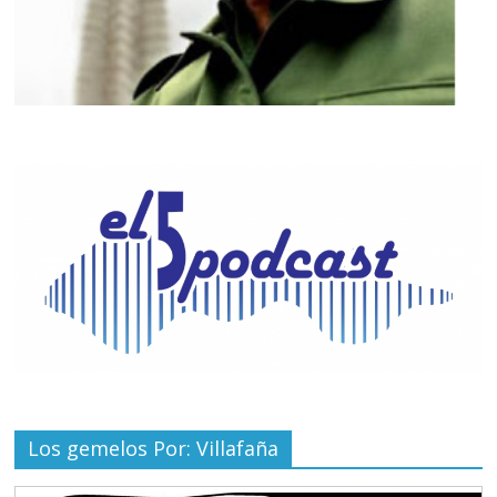
Los gemelos Por: Villafaña