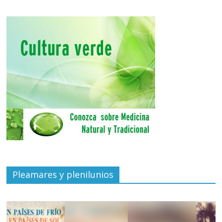
Pleamares y plenilunios