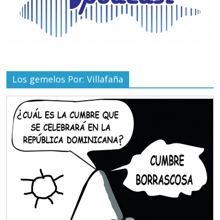
Los gemelos Por: Villafaña