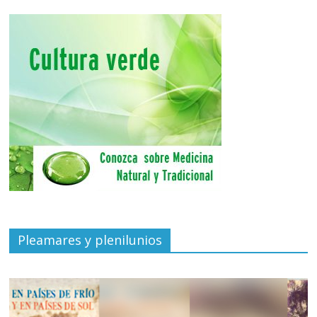
Pleamares y plenilunios