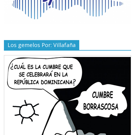
Los gemelos Por: Villafaña