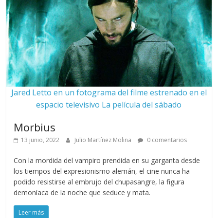
Jared Letto en un fotograma del filme estrenado en el
espacio televisivo La película del sábado
Morbius
13 junio, 2022
Julio Martínez Molina
0 comentarios
Con la mordida del vampiro prendida en su garganta desde
los tiempos del expresionismo alemán, el cine nunca ha
podido resistirse al embrujo del chupasangre, la figura
demoníaca de la noche que seduce y mata.
Leer más