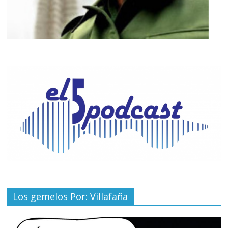
Los gemelos Por: Villafaña