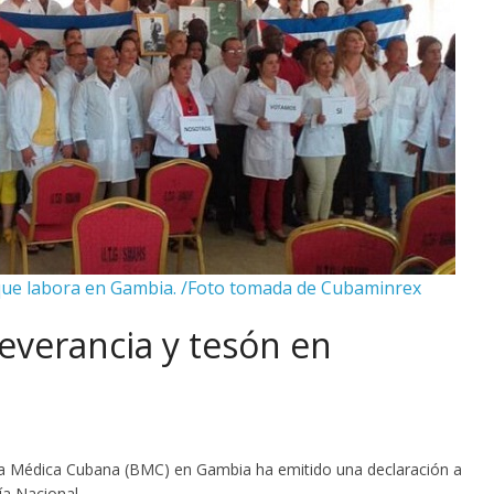
que labora en Gambia. /Foto tomada de Cubaminrex
everancia y tesón en
ada Médica Cubana (BMC) en Gambia ha emitido una declaración a
día Nacional