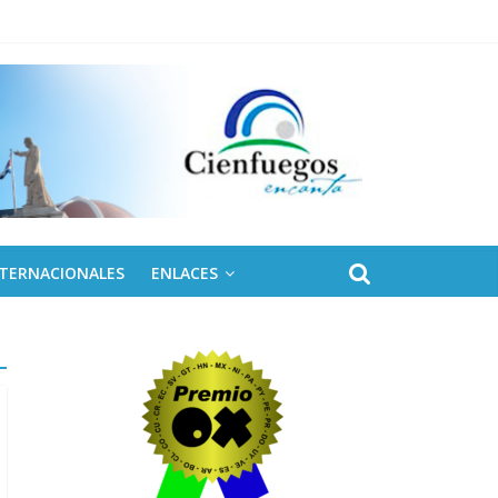
 de Fidel
NTERNACIONALES
ENLACES