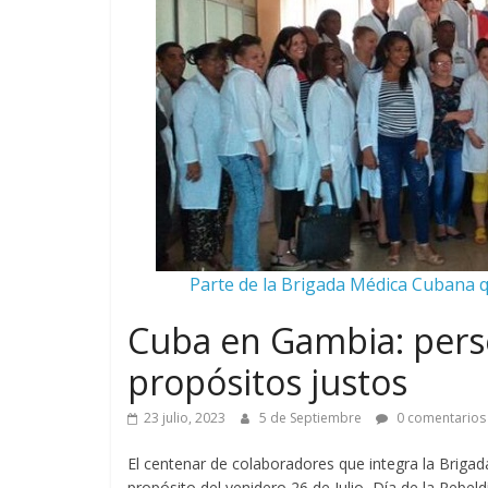
Parte de la Brigada Médica Cubana 
Cuba en Gambia: pers
propósitos justos
23 julio, 2023
5 de Septiembre
0 comentarios
El centenar de colaboradores que integra la Brig
propósito del venidero 26 de Julio, Día de la Rebel