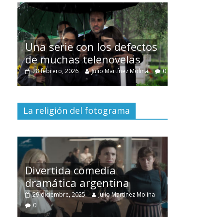
Cuento de
interclasis
Una serie con los defectos
burguesía
de muchas telenovelas
30 diciembre, 2
0
28 febrero, 2026
Julio Martínez Molina
0
0
La religión del fotograma
Divertida comedia
dramática argentina
Cine maci
29 diciembre, 2025
Julio Martínez Molina
28 diciembre, 2
0
0
0