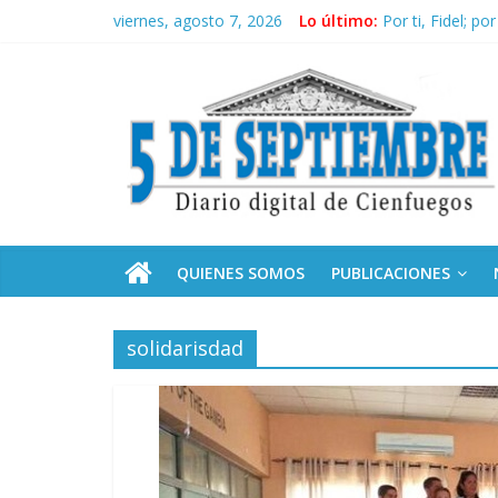
Saltar
viernes, agosto 7, 2026
Lo último:
Por ti, Fidel; p
al
“Junto a Fidel”
contenido
5
Solidaridad sin 
Expertos del C
Conozca nuestr
Septiembre
Diario
digital
de
QUIENES SOMOS
PUBLICACIONES
Cienfuegos,
Cuba
solidarisdad