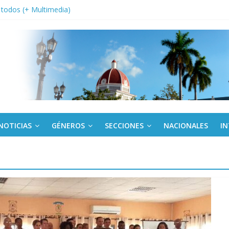
or todos (+ Multimedia)
: En imágenes la prensa cubana rinde tributo al Comandante (+ Fotos)
fronteras: brigada chilena viaja a Cuba con donativos por el centenario
onsejo de Derechos Humanos condenan cerco de EE. UU. a Cuba
a edición semanal en PDF del 7 de agosto
NOTICIAS
GÉNEROS
SECCIONES
NACIONALES
I