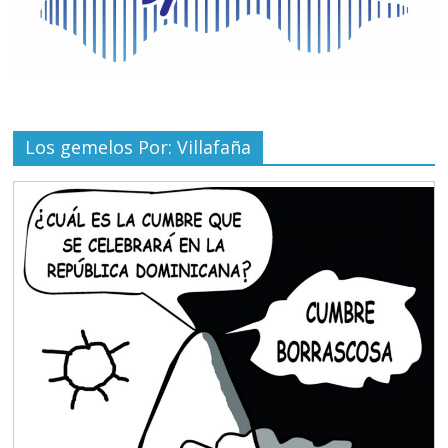
Los gemelos Por: Villafaña