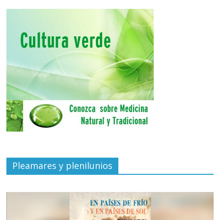
Pleamares y plenilunios