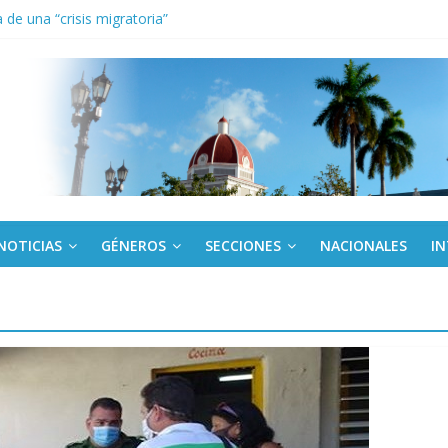
de una “crisis migratoria”
anel Empresa Eléctrica de La Habana y otras instalaciones
el Libro y el legado editorial cubano
iantes cubanos en certamen de ballet en Sudáfrica
 ICAIC, para los niños trabajamos
NOTICIAS
GÉNEROS
SECCIONES
NACIONALES
I