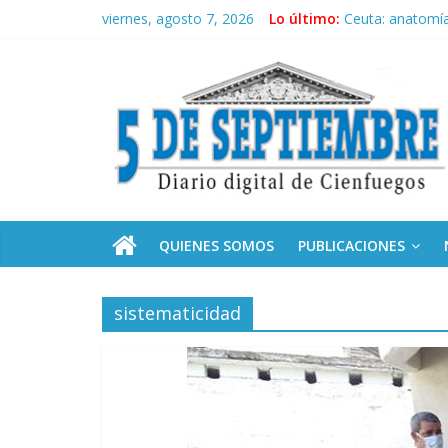
Saltar
viernes, agosto 7, 2026
Lo último:
Ceuta: anatomía 
al
Recorrió Díaz-C
contenido
5
Fidel, la Feria d
Premian a estud
Plan vacacional
Septiembre
Diario
digital
de
QUIENES SOMOS
PUBLICACIONES
Cienfuegos,
Cuba
sistematicidad