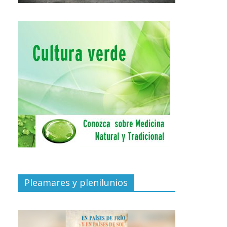
Pleamares y plenilunios