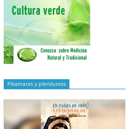
Pleamares y plenilunios