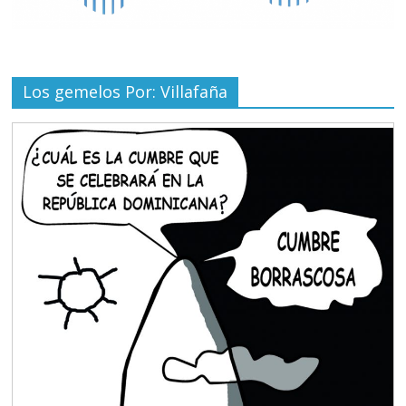
Los gemelos Por: Villafaña