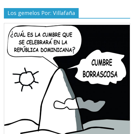
Los gemelos Por: Villafaña