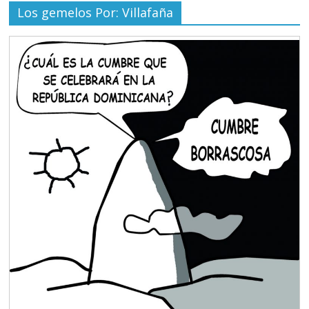
Los gemelos Por: Villafaña