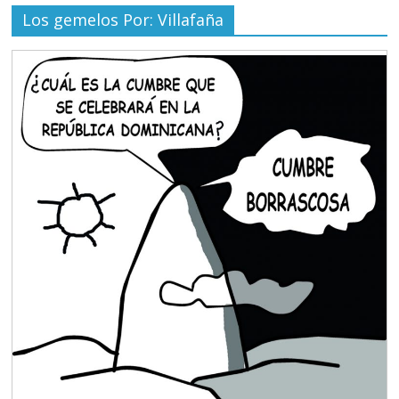
Los gemelos Por: Villafaña