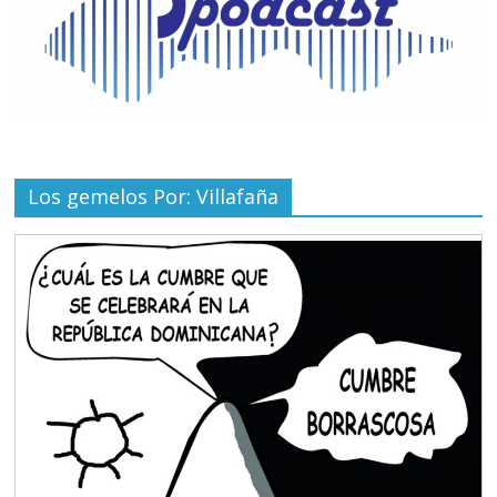
Los gemelos Por: Villafaña