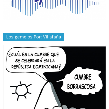
Los gemelos Por: Villafaña