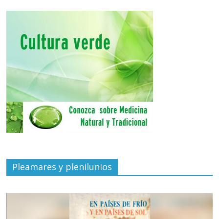
Pleamares y plenilunios