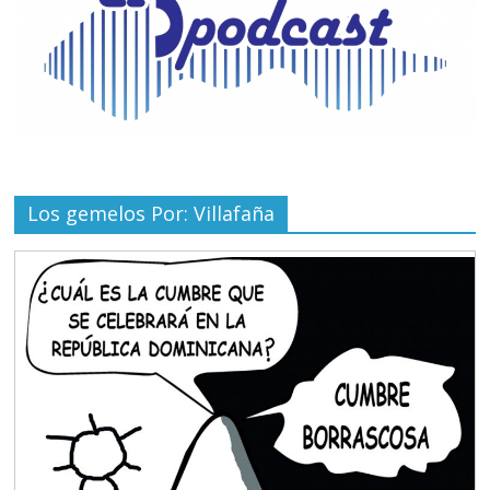
Los gemelos Por: Villafaña