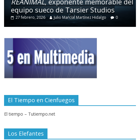
REANIMAL
, exponente memorable del
equipo sueco de Tarsier Studios
27 febrero, 2026
Julio Marcial Martínez Hidalgo
0
El Tiempo en Cienfuegos
El tiempo – Tutiempo.net
Los Elefantes