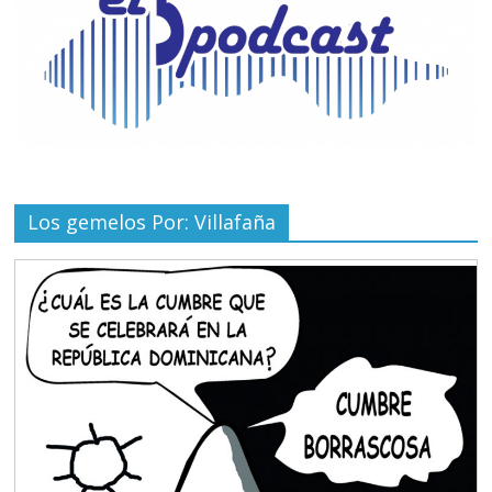
Los gemelos Por: Villafaña