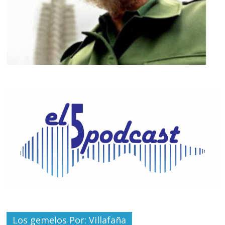
Los gemelos Por: Villafaña