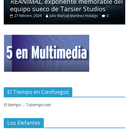
REANIMAL
, exponente memorable del
equipo sueco de Tarsier Studios
27 febrero, 2026
Julio Marcial Martínez Hidalgo
0
El Tiempo en Cienfuegos
El tiempo – Tutiempo.net
Los Elefantes