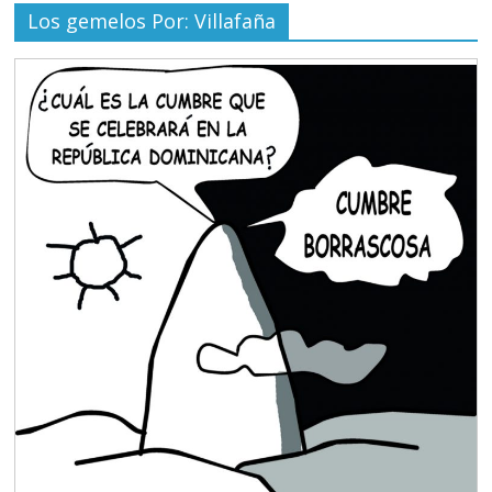
Los gemelos Por: Villafaña