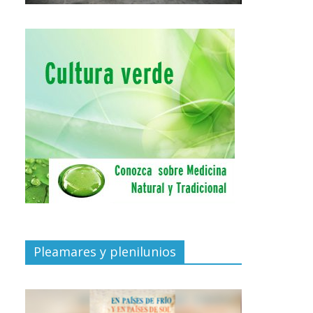
Pleamares y plenilunios