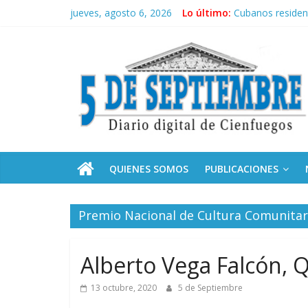
Saltar
jueves, agosto 6, 2026
Lo último:
Cubanos residen
al
Operación Cuba V
contenido
5
Condecoró Díaz-
Siguen labores 
Asela, una doct
Septiembre
Diario
digital
de
QUIENES SOMOS
PUBLICACIONES
Cienfuegos,
Cuba
Premio Nacional de Cultura Comunitar
Alberto Vega Falcón, Q
13 octubre, 2020
5 de Septiembre