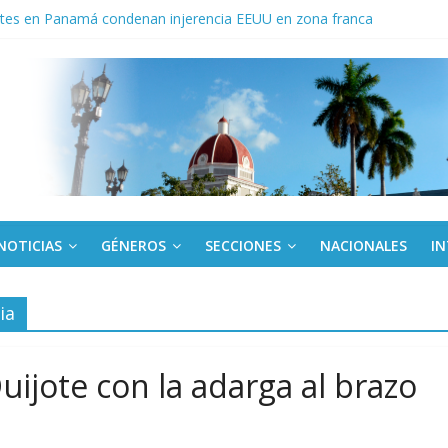
tes en Panamá condenan injerencia EEUU en zona franca
a: cien años, cien escuelas
Canel a brigada cubana que asistió en Venezuela
de rescate en escuela con desplome parcial en Cuba
ora cubana amante de la Estomatología, dice NO al bloqueo
NOTICIAS
GÉNEROS
SECCIONES
NACIONALES
I
ia
uijote con la adarga al brazo