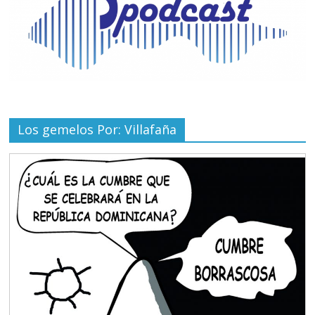
Los gemelos Por: Villafaña