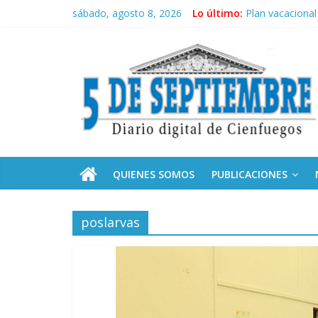
Saltar
sábado, agosto 8, 2026
Lo último:
Plan vacacional
al
El pulso de la 
contenido
5
Recorrió Díaz-C
Fidel, la Feria 
Premian a estud
Septiembre
Diario
digital
de
QUIENES SOMOS
PUBLICACIONES
Cienfuegos,
Cuba
poslarvas