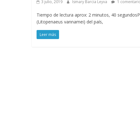
3 julio, 2019
Ismary Barcia Leyva
1 comentari
Tiempo de lectura aprox: 2 minutos, 40 segundos
(Litopenaeus vannamei) del país,
Leer más