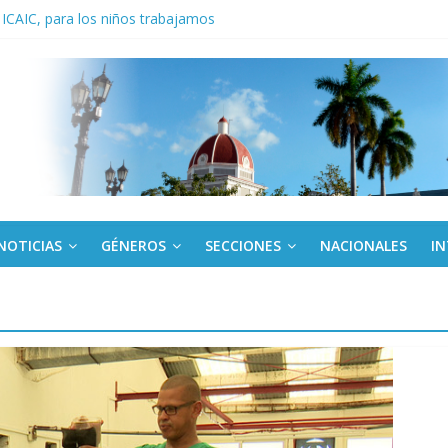
 ICAIC, para los niños trabajamos
noche opacado por el alcohol
anel Empresa Eléctrica de La Habana y otras instalaciones
del Libro y el legado editorial cubano
iantes cubanos en certamen de ballet en Sudáfrica
NOTICIAS
GÉNEROS
SECCIONES
NACIONALES
I