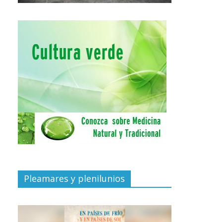
Pleamares y plenilunios