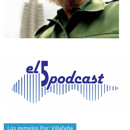
Los gemelos Por: Villafaña