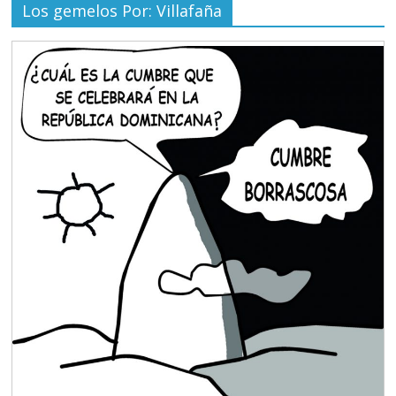
Los gemelos Por: Villafaña