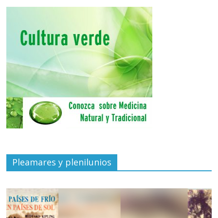
Pleamares y plenilunios