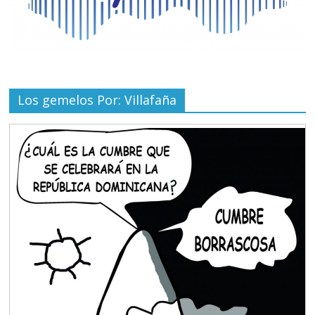
Los gemelos Por: Villafaña