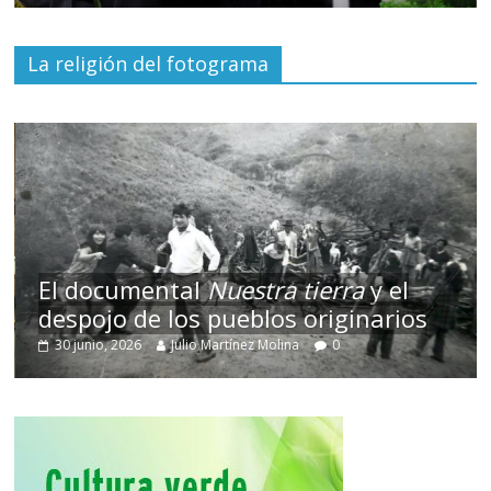
La religión del fotograma
El documental
Nuestra tierra
y el
despojo de los pueblos originarios
30 junio, 2026
Julio Martínez Molina
0