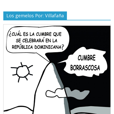
Los gemelos Por: Villafaña