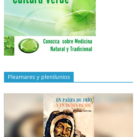
Pleamares y plenilunios