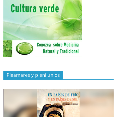
Pleamares y plenilunios