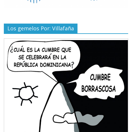
Los gemelos Por: Villafaña