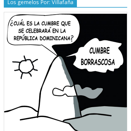
Los gemelos Por: Villafaña