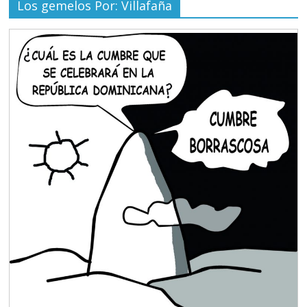
Los gemelos Por: Villafaña