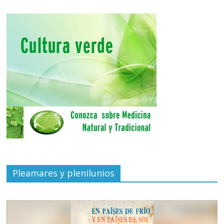
Pleamares y plenilunios