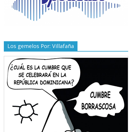
Los gemelos Por: Villafaña