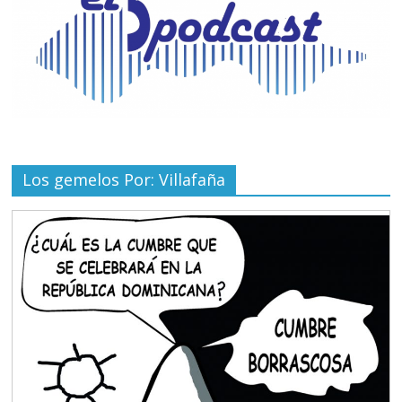
Los gemelos Por: Villafaña