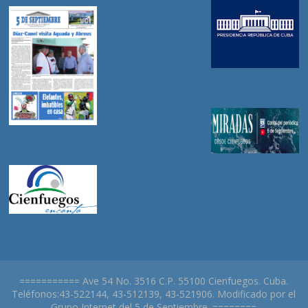
=========== Ave 54 No. 3516 C.P. 55100 Cienfuegos. Cuba.
Teléfonos:43-522144, 43-512139, 43-521906. Modificado por el
Grupo Internet del 5 de Septiembre. ========