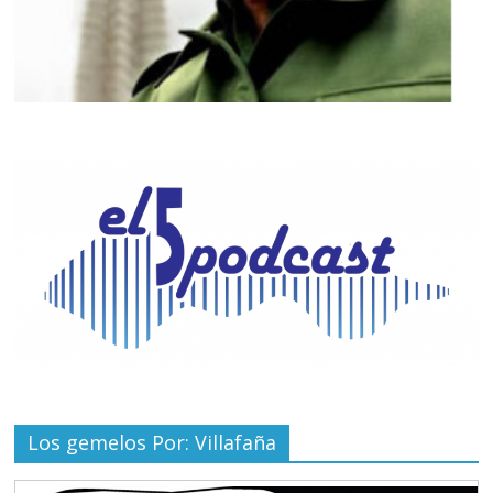
Los gemelos Por: Villafaña