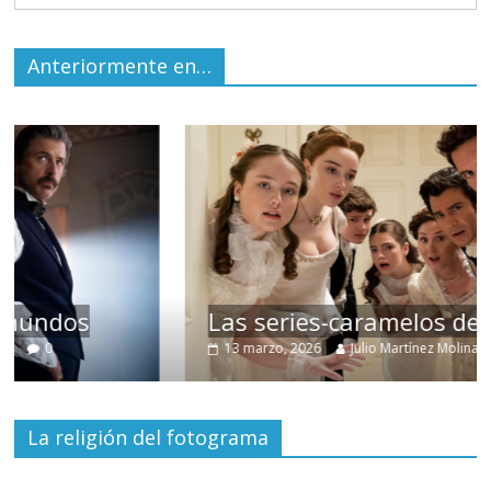
Anteriormente en…
Las series-caramelos de Shondaland
13 marzo, 2026
Julio Martínez Molina
0
La religión del fotograma