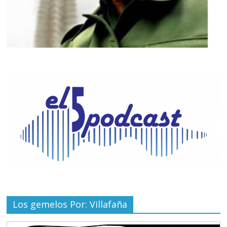
Los gemelos Por: Villafaña