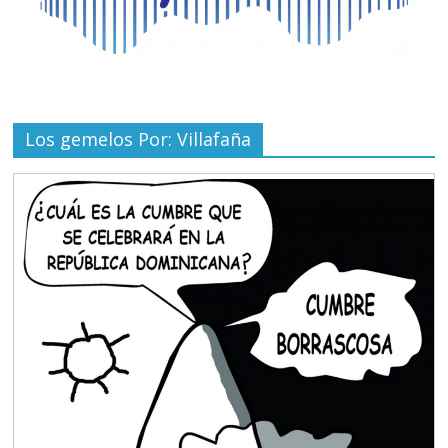
Los gemelos Por: Villafaña