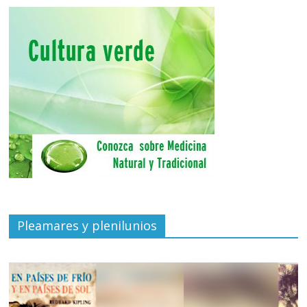
Pleamares y plenilunios