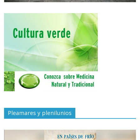
Pleamares y plenilunios