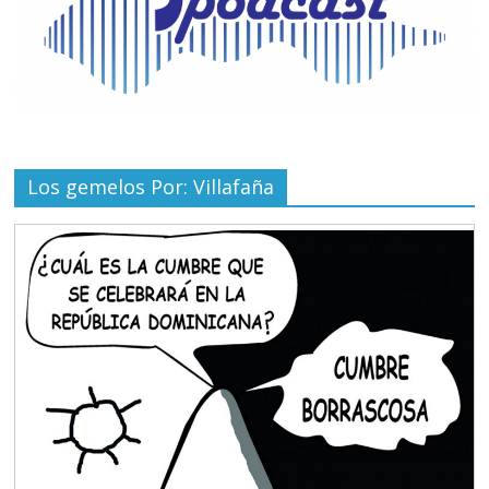
Los gemelos Por: Villafaña