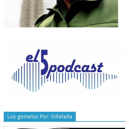
Los gemelos Por: Villafaña