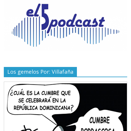
Los gemelos Por: Villafaña