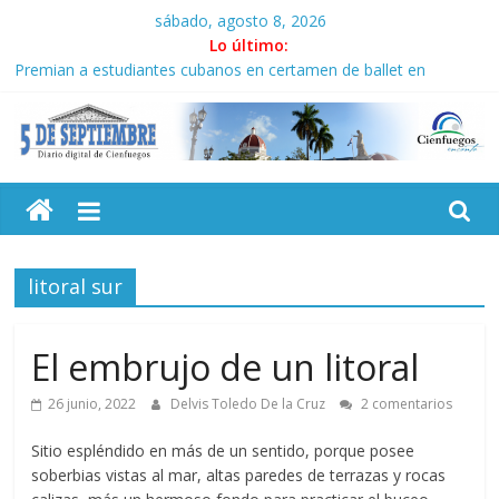
Saltar
sábado, agosto 8, 2026
al
Lo último:
contenido
Premian a estudiantes cubanos en certamen de ballet en
Sudáfrica
Autoridades de Villa Clara y Guantánamo actúan ante precios
abusivos
5
El pulso de la noche opacado por el alcohol
Recorrió Díaz-Canel Empresa Eléctrica de La Habana y otras
instalaciones
Septiembre
Fidel, la Feria del Libro y el legado editorial cubano
litoral sur
Diario
digital
de
El embrujo de un litoral
Cienfuegos,
Cuba
26 junio, 2022
Delvis Toledo De la Cruz
2 comentarios
Sitio espléndido en más de un sentido, porque posee
soberbias vistas al mar, altas paredes de terrazas y rocas