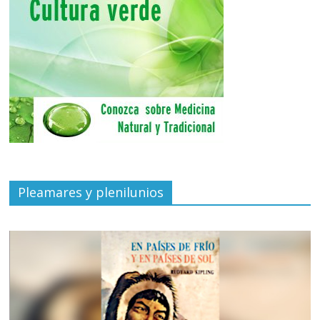
Pleamares y plenilunios