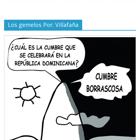
Los gemelos Por: Villafaña