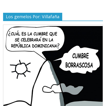
Los gemelos Por: Villafaña