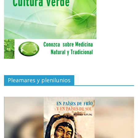
Pleamares y plenilunios