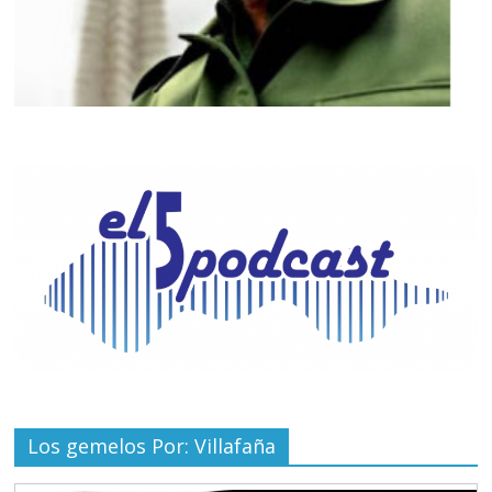
Los gemelos Por: Villafaña