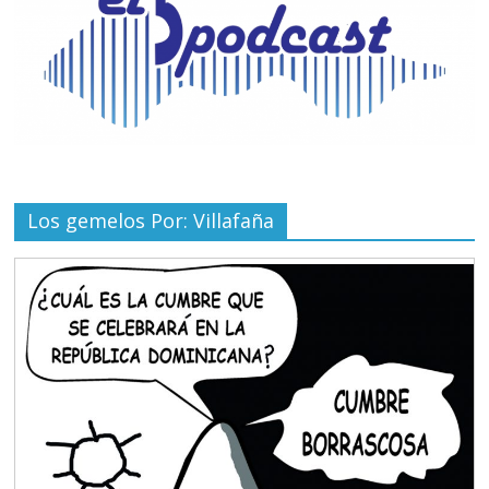
Los gemelos Por: Villafaña